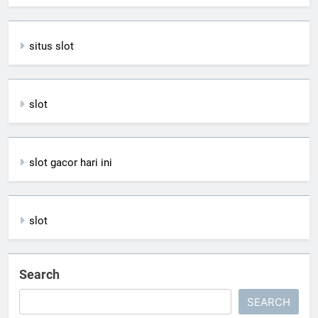
situs slot
slot
slot gacor hari ini
slot
Search
SEARCH