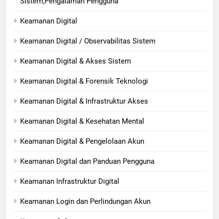
Sistem,Pengalaman Pengguna
Keamanan Digital
Keamanan Digital / Observabilitas Sistem
Keamanan Digital & Akses Sistem
Keamanan Digital & Forensik Teknologi
Keamanan Digital & Infrastruktur Akses
Keamanan Digital & Kesehatan Mental
Keamanan Digital & Pengelolaan Akun
Keamanan Digital dan Panduan Pengguna
Keamanan Infrastruktur Digital
Keamanan Login dan Perlindungan Akun