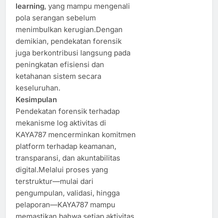
learning
, yang mampu mengenali
pola serangan sebelum
menimbulkan kerugian.Dengan
demikian, pendekatan forensik
juga berkontribusi langsung pada
peningkatan efisiensi dan
ketahanan sistem secara
keseluruhan.
Kesimpulan
Pendekatan forensik terhadap
mekanisme log aktivitas di
KAYA787 mencerminkan komitmen
platform terhadap keamanan,
transparansi, dan akuntabilitas
digital.Melalui proses yang
terstruktur—mulai dari
pengumpulan, validasi, hingga
pelaporan—KAYA787 mampu
memastikan bahwa setiap aktivitas