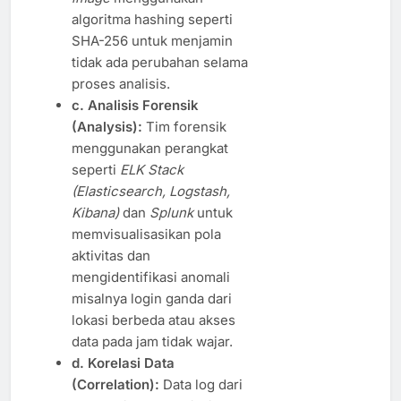
algoritma hashing seperti
SHA-256 untuk menjamin
tidak ada perubahan selama
proses analisis.
c. Analisis Forensik
(Analysis):
Tim forensik
menggunakan perangkat
seperti
ELK Stack
(Elasticsearch, Logstash,
Kibana)
dan
Splunk
untuk
memvisualisasikan pola
aktivitas dan
mengidentifikasi anomali
misalnya login ganda dari
lokasi berbeda atau akses
data pada jam tidak wajar.
d. Korelasi Data
(Correlation):
Data log dari