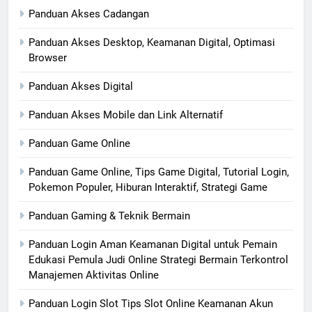
Panduan Akses Cadangan
Panduan Akses Desktop, Keamanan Digital, Optimasi
Browser
Panduan Akses Digital
Panduan Akses Mobile dan Link Alternatif
Panduan Game Online
Panduan Game Online, Tips Game Digital, Tutorial Login,
Pokemon Populer, Hiburan Interaktif, Strategi Game
Panduan Gaming & Teknik Bermain
Panduan Login Aman Keamanan Digital untuk Pemain
Edukasi Pemula Judi Online Strategi Bermain Terkontrol
Manajemen Aktivitas Online
Panduan Login Slot Tips Slot Online Keamanan Akun