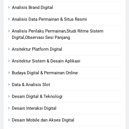
Analisis Brand Digital
Analisis Data Permainan & Situs Resmi
Analisis Perilaku Permainan,Studi Ritme Sistem
Digital,Observasi Sesi Panjang
Arsitektur Platform Digital
Arsitektur Sistem & Desain Aplikasi
Budaya Digital & Permainan Online
Data & Analisis Slot
Desain Digital & Teknologi
Desain Interaksi Digital
Desain Mobile dan Akses Digital