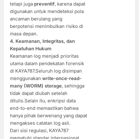
tetapi juga
preventif
, karena dapat
digunakan untuk mendeteksi pola
ancaman berulang yang
berpotensi menimbulkan risiko di
masa depan.
4. Keamanan, Integritas, dan
Kepatuhan Hukum
Keamanan log menjadi prioritas
utama dalam pendekatan forensik
di KAYA787.Seluruh log disimpan
menggunakan
write-once-read-
many (WORM) storage
, sehingga
tidak dapat diubah setelah
ditulis.Selain itu, enkripsi data
end-to-end memastikan bahwa
hanya pihak berwenang yang dapat
mengakses catatan log asli.
Dari sisi regulasi, KAYA787
mematuhi standar internasional