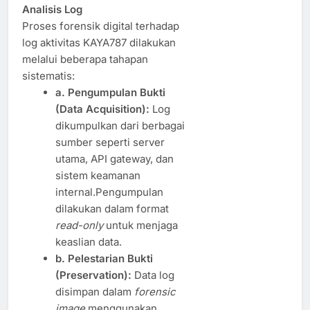
Analisis Log
Proses forensik digital terhadap
log aktivitas KAYA787 dilakukan
melalui beberapa tahapan
sistematis:
a. Pengumpulan Bukti
(Data Acquisition):
Log
dikumpulkan dari berbagai
sumber seperti server
utama, API gateway, dan
sistem keamanan
internal.Pengumpulan
dilakukan dalam format
read-only
untuk menjaga
keaslian data.
b. Pelestarian Bukti
(Preservation):
Data log
disimpan dalam
forensic
image
menggunakan