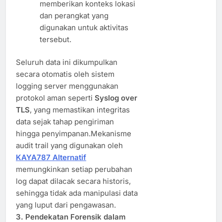
memberikan konteks lokasi
dan perangkat yang
digunakan untuk aktivitas
tersebut.
Seluruh data ini dikumpulkan
secara otomatis oleh sistem
logging server menggunakan
protokol aman seperti
Syslog over
TLS
, yang memastikan integritas
data sejak tahap pengiriman
hingga penyimpanan.Mekanisme
audit trail yang digunakan oleh
KAYA787 Alternatif
memungkinkan setiap perubahan
log dapat dilacak secara historis,
sehingga tidak ada manipulasi data
yang luput dari pengawasan.
3. Pendekatan Forensik dalam