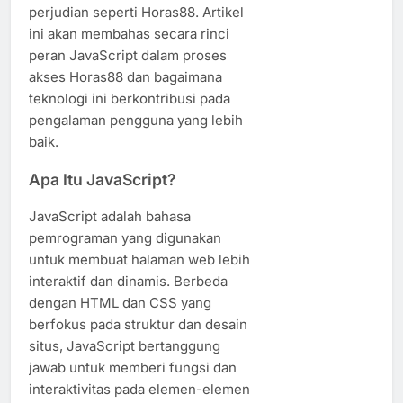
perjudian seperti Horas88. Artikel
ini akan membahas secara rinci
peran JavaScript dalam proses
akses Horas88 dan bagaimana
teknologi ini berkontribusi pada
pengalaman pengguna yang lebih
baik.
Apa Itu JavaScript?
JavaScript adalah bahasa
pemrograman yang digunakan
untuk membuat halaman web lebih
interaktif dan dinamis. Berbeda
dengan HTML dan CSS yang
berfokus pada struktur dan desain
situs, JavaScript bertanggung
jawab untuk memberi fungsi dan
interaktivitas pada elemen-elemen