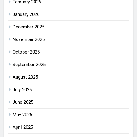
February 2026
January 2026
December 2025
November 2025
October 2025
September 2025
August 2025
July 2025
June 2025
May 2025
April 2025