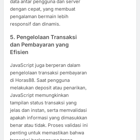
data antar pengguna dan server
dengan cepat, yang membuat
pengalaman bermain lebih
responsif dan dinamis.
5.
Pengelolaan Transaksi
dan Pembayaran yang
Efisien
JavaScript juga berperan dalam
pengelolaan transaksi pembayaran
di Horas88. Saat pengguna
melakukan deposit atau penarikan,
JavaScript memungkinkan
tampilan status transaksi yang
jelas dan instan, serta memvalidasi
apakah informasi yang dimasukkan
benar atau tidak. Proses validasi ini
penting untuk memastikan bahwa