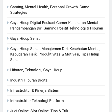
Gaming, Mental Health, Personal Growth, Game
Strategies
Gaya Hidup Digital Edukasi Gamer Kesehatan Mental
Pengembangan Diri Gaming Positif Teknologi & Hiburan
Gaya Hidup Sehat
Gaya Hidup Sehat, Manajemen Diri, Kesehatan Mental,
Kebugaran Fisik, Produktivitas & Motivasi, Tips Hidup
Sehat
Hiburan, Teknologi, Gaya Hidup
Industri Hiburan Digital
Infrastruktur & Kinerja Sistem
Infrastruktur Teknologi Platform
Judi Online, Slot Online, Tips & Trik