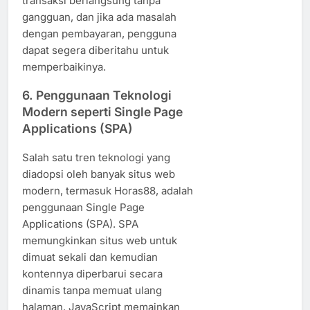
transaksi berlangsung tanpa
gangguan, dan jika ada masalah
dengan pembayaran, pengguna
dapat segera diberitahu untuk
memperbaikinya.
6.
Penggunaan Teknologi
Modern seperti Single Page
Applications (SPA)
Salah satu tren teknologi yang
diadopsi oleh banyak situs web
modern, termasuk Horas88, adalah
penggunaan Single Page
Applications (SPA). SPA
memungkinkan situs web untuk
dimuat sekali dan kemudian
kontennya diperbarui secara
dinamis tanpa memuat ulang
halaman. JavaScript memainkan