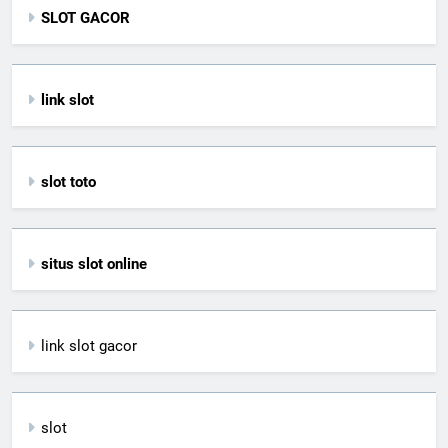
SLOT GACOR
link slot
slot toto
situs slot online
link slot gacor
slot