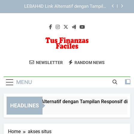
Skip
Panduan Memastikan KAYA787 Alternatif Terbuka
to
dengan Sempurna dan Stabil
content
Panduan Membedakan Halaman KAYA787
Alternatif yang Valid dan Mencurigakan
EDWINSLOT Link Alternatif dengan Tampilan
Responsif di Berbagai Layar
LEBAH4D Link Alternatif dengan Tampilan
Responsif di Berbagai Layar
Tus Finanzas
Pelajari Cara Mengatur Keuangan
Panduan Memastikan KAYA787 Alternatif Terbuka
NEWSLETTER
RANDOM NEWS
dengan Sempurna dan Stabil
Faciles
Dengan Mudah Di Tus Finanzas Faciles.
Panduan Membedakan Halaman KAYA787
Tips Dan Panduan Keuangan Untuk
Alternatif yang Valid dan Mencurigakan
MENU
Semua Orang.
WINSLOT Link Alternatif dengan Tampilan Responsif di Berba
HEADLINES
Weeks Ago
Home
akses situs