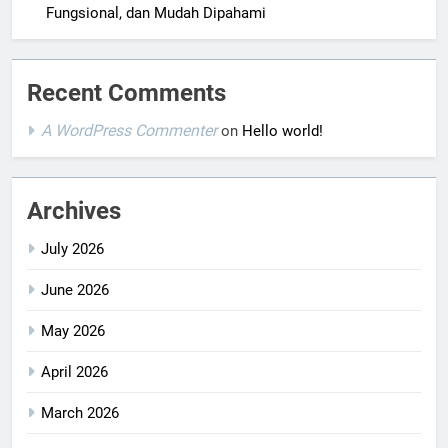
Fungsional, dan Mudah Dipahami
Recent Comments
A WordPress Commenter
on
Hello world!
Archives
July 2026
June 2026
May 2026
April 2026
March 2026