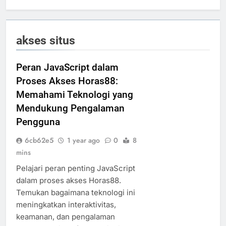
akses situs
Peran JavaScript dalam
Proses Akses Horas88:
Memahami Teknologi yang
Mendukung Pengalaman
Pengguna
6cb62e5
1 year ago
0
8
mins
Pelajari peran penting JavaScript
dalam proses akses Horas88.
Temukan bagaimana teknologi ini
meningkatkan interaktivitas,
keamanan, dan pengalaman