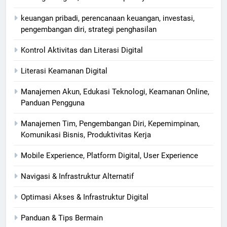
keuangan pribadi, perencanaan keuangan, investasi,
pengembangan diri, strategi penghasilan
Kontrol Aktivitas dan Literasi Digital
Literasi Keamanan Digital
Manajemen Akun, Edukasi Teknologi, Keamanan Online,
Panduan Pengguna
Manajemen Tim, Pengembangan Diri, Kepemimpinan,
Komunikasi Bisnis, Produktivitas Kerja
Mobile Experience, Platform Digital, User Experience
Navigasi & Infrastruktur Alternatif
Optimasi Akses & Infrastruktur Digital
Panduan & Tips Bermain