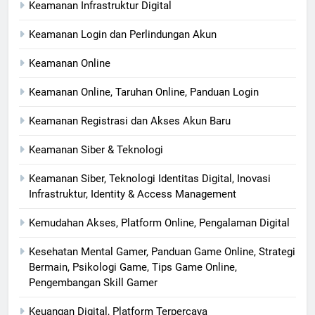
Keamanan Infrastruktur Digital
Keamanan Login dan Perlindungan Akun
Keamanan Online
Keamanan Online, Taruhan Online, Panduan Login
Keamanan Registrasi dan Akses Akun Baru
Keamanan Siber & Teknologi
Keamanan Siber, Teknologi Identitas Digital, Inovasi
Infrastruktur, Identity & Access Management
Kemudahan Akses, Platform Online, Pengalaman Digital
Kesehatan Mental Gamer, Panduan Game Online, Strategi
Bermain, Psikologi Game, Tips Game Online,
Pengembangan Skill Gamer
Keuangan Digital, Platform Terpercaya