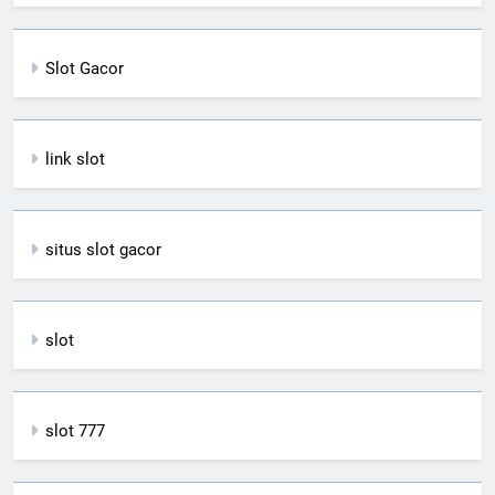
Slot Gacor
link slot
situs slot gacor
slot
slot 777