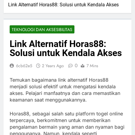
Link Alternatif Horas88: Solusi untuk Kendala Akses
TEKNOLOGI DAN AKSESIBILITAS
Link Alternatif Horas88:
Solusi untuk Kendala Akses
0
6cb62e5
2 Years Ago
7 Mins
Temukan bagaimana link alternatif Horas88
menjadi solusi efektif untuk mengatasi kendala
akses. Pelajari manfaatnya dan cara memastikan
keamanan saat menggunakannya.
Horas88, sebagai salah satu platform togel online
terpercaya, berkomitmen untuk memberikan
pengalaman bermain yang aman dan nyaman bagi
penggunanya. Namun, kendala seperti