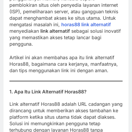
pemblokiran situs oleh penyedia layanan internet
(ISP), pemeliharaan server, atau gangguan teknis
dapat menghambat akses ke situs utama. Untuk
mengatasi masalah ini,
horas88 link alternatif
menyediakan
link alternatif
sebagai solusi inovatif
yang memastikan akses tetap lancar bagi
pengguna.
Artikel ini akan membahas apa itu link alternatif
Horas88, bagaimana cara kerjanya, manfaatnya,
dan tips menggunakan link ini dengan aman.
1.
Apa Itu Link Alternatif Horas88?
Link alternatif Horas88 adalah URL cadangan yang
dirancang untuk memberikan akses tambahan ke
platform ketika situs utama tidak dapat diakses.
Solusi ini memungkinkan pengguna tetap
terhubung dengan layanan Horas88 tanpa