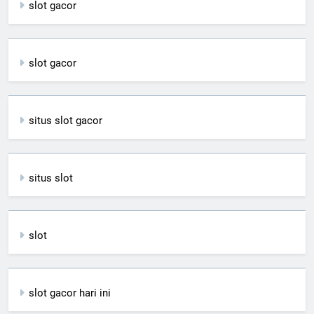
slot gacor
slot gacor
situs slot gacor
situs slot
slot
slot gacor hari ini