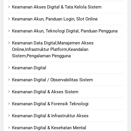
Keamanan Akses Digital & Tata Kelola Sistem
Keamanan Akun, Panduan Login, Slot Online
Keamanan Akun, Teknologi Digital, Panduan Pengguna
Keamanan Data Digital,Manajemen Akses
Online,Infrastruktur Platform,Keandalan
Sistem,Pengalaman Pengguna
Keamanan Digital
Keamanan Digital / Observabilitas Sistem
Keamanan Digital & Akses Sistem
Keamanan Digital & Forensik Teknologi
Keamanan Digital & Infrastruktur Akses
Keamanan Digital & Kesehatan Mental