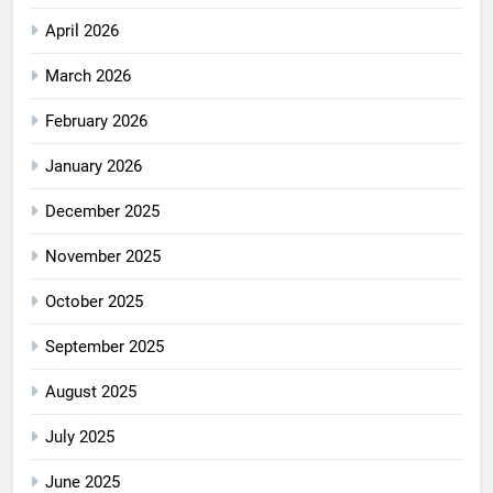
April 2026
March 2026
February 2026
January 2026
December 2025
November 2025
October 2025
September 2025
August 2025
July 2025
June 2025