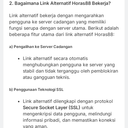
2.
Bagaimana Link Alternatif Horas88 Bekerja?
Link alternatif bekerja dengan mengarahkan
pengguna ke server cadangan yang memiliki
fungsi serupa dengan server utama. Berikut adalah
beberapa fitur utama dari link alternatif Horas88:
a)
Pengalihan ke Server Cadangan
Link alternatif secara otomatis
menghubungkan pengguna ke server yang
stabil dan tidak terganggu oleh pemblokiran
atau gangguan teknis.
b)
Penggunaan Teknologi SSL
Link alternatif dilengkapi dengan protokol
Secure Socket Layer (SSL)
untuk
mengenkripsi data pengguna, melindungi
informasi pribadi, dan memastikan koneksi
yang aman.