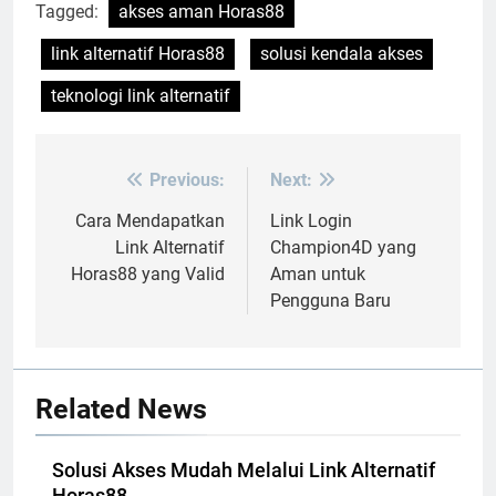
Tagged:
akses aman Horas88
link alternatif Horas88
solusi kendala akses
teknologi link alternatif
Previous:
Next:
Post
navigation
Cara Mendapatkan
Link Login
Link Alternatif
Champion4D yang
Horas88 yang Valid
Aman untuk
Pengguna Baru
Related News
Solusi Akses Mudah Melalui Link Alternatif
Horas88