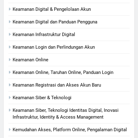
Keamanan Digital & Pengelolaan Akun
Keamanan Digital dan Panduan Pengguna
Keamanan Infrastruktur Digital
Keamanan Login dan Perlindungan Akun
Keamanan Online
Keamanan Online, Taruhan Online, Panduan Login
Keamanan Registrasi dan Akses Akun Baru
Keamanan Siber & Teknologi
Keamanan Siber, Teknologi Identitas Digital, Inovasi
Infrastruktur, Identity & Access Management
Kemudahan Akses, Platform Online, Pengalaman Digital