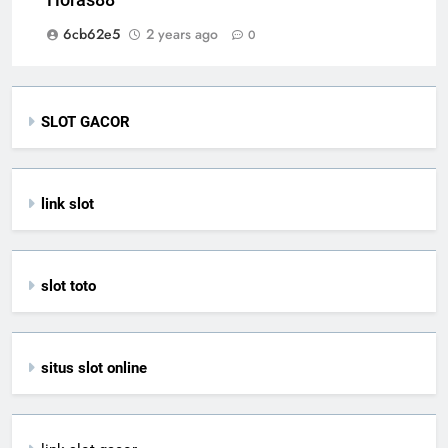
6cb62e5
2 years ago
0
SLOT GACOR
link slot
slot toto
situs slot online