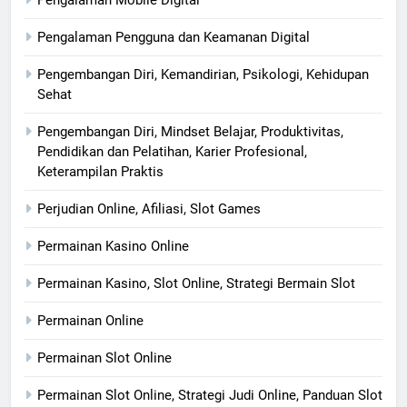
Pengalaman Pengguna dan Keamanan Digital
Pengembangan Diri, Kemandirian, Psikologi, Kehidupan
Sehat
Pengembangan Diri, Mindset Belajar, Produktivitas,
Pendidikan dan Pelatihan, Karier Profesional,
Keterampilan Praktis
Perjudian Online, Afiliasi, Slot Games
Permainan Kasino Online
Permainan Kasino, Slot Online, Strategi Bermain Slot
Permainan Online
Permainan Slot Online
Permainan Slot Online, Strategi Judi Online, Panduan Slot