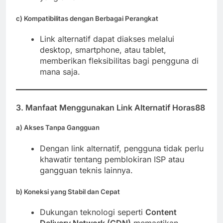
c)
Kompatibilitas dengan Berbagai Perangkat
Link alternatif dapat diakses melalui
desktop, smartphone, atau tablet,
memberikan fleksibilitas bagi pengguna di
mana saja.
3.
Manfaat Menggunakan Link Alternatif Horas88
a)
Akses Tanpa Gangguan
Dengan link alternatif, pengguna tidak perlu
khawatir tentang pemblokiran ISP atau
gangguan teknis lainnya.
b)
Koneksi yang Stabil dan Cepat
Dukungan teknologi seperti
Content
Delivery Network (CDN)
memastikan