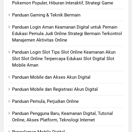
Pokemon Populer, Hiburan Interaktif, Strategi Game
Panduan Gaming & Teknik Bermain
Panduan Login Aman Keamanan Digital untuk Pemain
Edukasi Pemula Judi Online Strategi Bermain Terkontrol
Manajemen Aktivitas Online
Panduan Login Slot Tips Slot Online Keamanan Akun
Slot Slot Online Terpercaya Edukasi Slot Digital Slot
Mobile Aman
Panduan Mobile dan Akses Akun Digital
Panduan Mobile dan Registrasi Akun Digital
Panduan Pemula, Perjudian Online
Panduan Pengguna Baru, Keamanan Digital, Tutorial
Online, Akses Platform, Teknologi Internet
Pengalaman Mobile Digital