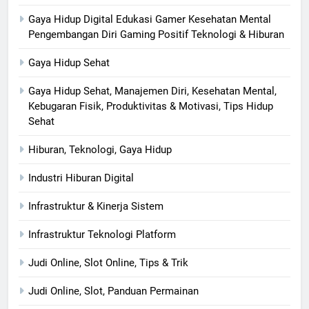
Gaya Hidup Digital Edukasi Gamer Kesehatan Mental
Pengembangan Diri Gaming Positif Teknologi & Hiburan
Gaya Hidup Sehat
Gaya Hidup Sehat, Manajemen Diri, Kesehatan Mental,
Kebugaran Fisik, Produktivitas & Motivasi, Tips Hidup
Sehat
Hiburan, Teknologi, Gaya Hidup
Industri Hiburan Digital
Infrastruktur & Kinerja Sistem
Infrastruktur Teknologi Platform
Judi Online, Slot Online, Tips & Trik
Judi Online, Slot, Panduan Permainan