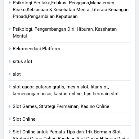
Psikologi Perilaku,Edukasi Pengguna,Manajemen
Risiko,Kebiasaan & Kesehatan Mental,Literasi Keuangan
Pribadi,Pengambilan Keputusan
Psikologi, Pengembangan Diri, Hiburan, Kesehatan
Mental
Rekomendasi Platform
situs slot
slot
slot gacor, putaran gratis, mesin slot, fitur slot,
kemenangan besar, kasino online, tips bermain slot
Slot Games, Strategi Permainan, Kasino Online
Slot Online
Slot Online untuk Pemula Tips dan Trik Bermain Slot
Strategi Game Online Panduan Slot Gacor Hiburan Digital