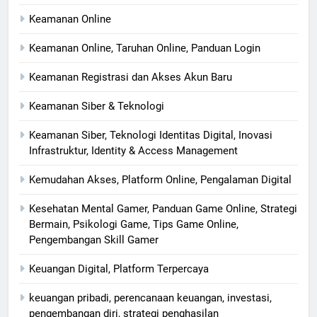
Keamanan Online
Keamanan Online, Taruhan Online, Panduan Login
Keamanan Registrasi dan Akses Akun Baru
Keamanan Siber & Teknologi
Keamanan Siber, Teknologi Identitas Digital, Inovasi
Infrastruktur, Identity & Access Management
Kemudahan Akses, Platform Online, Pengalaman Digital
Kesehatan Mental Gamer, Panduan Game Online, Strategi
Bermain, Psikologi Game, Tips Game Online,
Pengembangan Skill Gamer
Keuangan Digital, Platform Terpercaya
keuangan pribadi, perencanaan keuangan, investasi,
pengembangan diri, strategi penghasilan