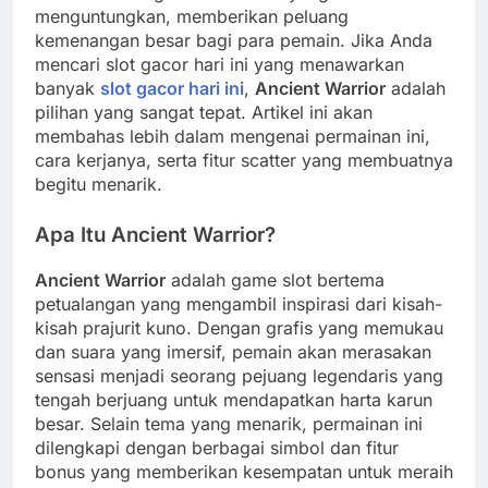
menguntungkan, memberikan peluang
kemenangan besar bagi para pemain. Jika Anda
mencari slot gacor hari ini yang menawarkan
banyak
slot gacor hari ini
,
Ancient Warrior
adalah
pilihan yang sangat tepat. Artikel ini akan
membahas lebih dalam mengenai permainan ini,
cara kerjanya, serta fitur scatter yang membuatnya
begitu menarik.
Apa Itu Ancient Warrior?
Ancient Warrior
adalah game slot bertema
petualangan yang mengambil inspirasi dari kisah-
kisah prajurit kuno. Dengan grafis yang memukau
dan suara yang imersif, pemain akan merasakan
sensasi menjadi seorang pejuang legendaris yang
tengah berjuang untuk mendapatkan harta karun
besar. Selain tema yang menarik, permainan ini
dilengkapi dengan berbagai simbol dan fitur
bonus yang memberikan kesempatan untuk meraih