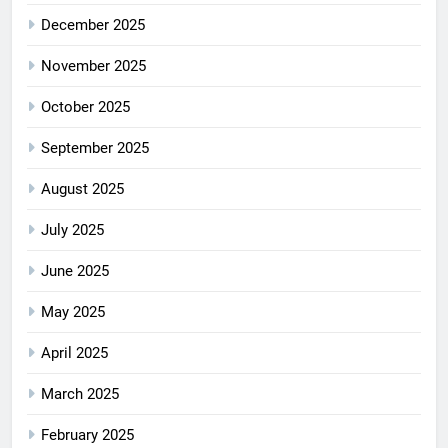
December 2025
November 2025
October 2025
September 2025
August 2025
July 2025
June 2025
May 2025
April 2025
March 2025
February 2025