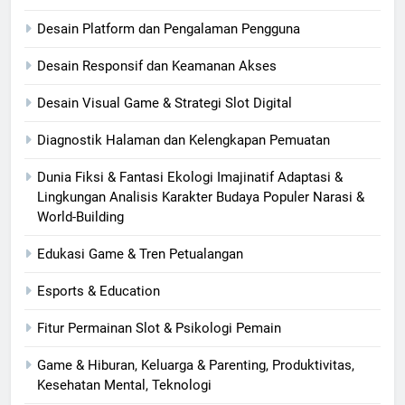
Desain Platform dan Pengalaman Pengguna
Desain Responsif dan Keamanan Akses
Desain Visual Game & Strategi Slot Digital
Diagnostik Halaman dan Kelengkapan Pemuatan
Dunia Fiksi & Fantasi Ekologi Imajinatif Adaptasi &
Lingkungan Analisis Karakter Budaya Populer Narasi &
World-Building
Edukasi Game & Tren Petualangan
Esports & Education
Fitur Permainan Slot & Psikologi Pemain
Game & Hiburan, Keluarga & Parenting, Produktivitas,
Kesehatan Mental, Teknologi