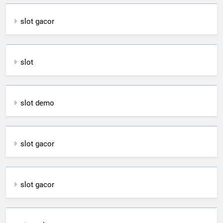
slot gacor
slot
slot demo
slot gacor
slot gacor