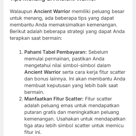
Walaupun
Ancient Warrior
memiliki peluang besar
untuk menang, ada beberapa tips yang dapat
membantu Anda memaksimalkan kemenangan.
Berikut adalah beberapa strategi yang dapat Anda
terapkan saat bermain:
Pahami Tabel Pembayaran:
Sebelum
memulai permainan, pastikan Anda
mengetahui nilai simbol-simbol dalam
Ancient Warrior
serta cara kerja fitur scatter
dan bonus lainnya. Ini akan membantu Anda
membuat keputusan yang lebih baik saat
bermain.
Manfaatkan Fitur Scatter:
Fitur scatter
adalah peluang emas untuk mendapatkan
putaran gratis dan meningkatkan peluang
kemenangan. Usahakan untuk mendapatkan
tiga atau lebih simbol scatter untuk memicu
fitur ini.