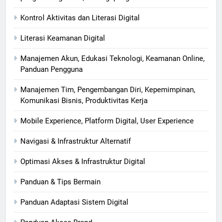
Kontrol Aktivitas dan Literasi Digital
Literasi Keamanan Digital
Manajemen Akun, Edukasi Teknologi, Keamanan Online,
Panduan Pengguna
Manajemen Tim, Pengembangan Diri, Kepemimpinan,
Komunikasi Bisnis, Produktivitas Kerja
Mobile Experience, Platform Digital, User Experience
Navigasi & Infrastruktur Alternatif
Optimasi Akses & Infrastruktur Digital
Panduan & Tips Bermain
Panduan Adaptasi Sistem Digital