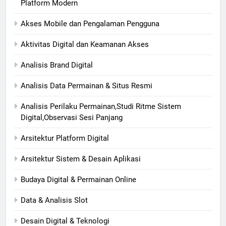
Platform Modern
Akses Mobile dan Pengalaman Pengguna
Aktivitas Digital dan Keamanan Akses
Analisis Brand Digital
Analisis Data Permainan & Situs Resmi
Analisis Perilaku Permainan,Studi Ritme Sistem
Digital,Observasi Sesi Panjang
Arsitektur Platform Digital
Arsitektur Sistem & Desain Aplikasi
Budaya Digital & Permainan Online
Data & Analisis Slot
Desain Digital & Teknologi