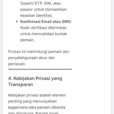
Seperti KTP, SIM, atau
paspor untuk memastikan
keaslian identitas.
Konfirmasi Email atau SMS:
Kode verifikasi dikirimkan
untuk memvalidasi kontak
pemain.
Proses ini melindungi pemain dari
penyalahgunaan akun dan
penipuan.
4. Kebijakan Privasi yang
Transparan
Kebijakan privasi adalah elemen
penting yang menunjukkan
bagaimana data pemain dikelola
dan dilindungi. Bandar togel