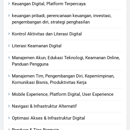
Keuangan Digital, Platform Terpercaya
keuangan pribadi, perencanaan keuangan, investasi,
pengembangan diri, strategi penghasilan
Kontrol Aktivitas dan Literasi Digital
Literasi Keamanan Digital
Manajemen Akun, Edukasi Teknologi, Keamanan Online,
Panduan Pengguna
Manajemen Tim, Pengembangan Diri, Kepemimpinan,
Komunikasi Bisnis, Produktivitas Kerja
Mobile Experience, Platform Digital, User Experience
Navigasi & Infrastruktur Alternatif
Optimasi Akses & Infrastruktur Digital
Panduan & Tips Bermain