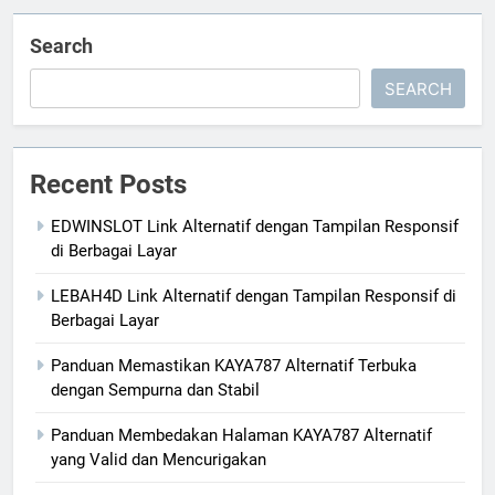
Search
SEARCH
Recent Posts
EDWINSLOT Link Alternatif dengan Tampilan Responsif
di Berbagai Layar
LEBAH4D Link Alternatif dengan Tampilan Responsif di
Berbagai Layar
Panduan Memastikan KAYA787 Alternatif Terbuka
dengan Sempurna dan Stabil
Panduan Membedakan Halaman KAYA787 Alternatif
yang Valid dan Mencurigakan