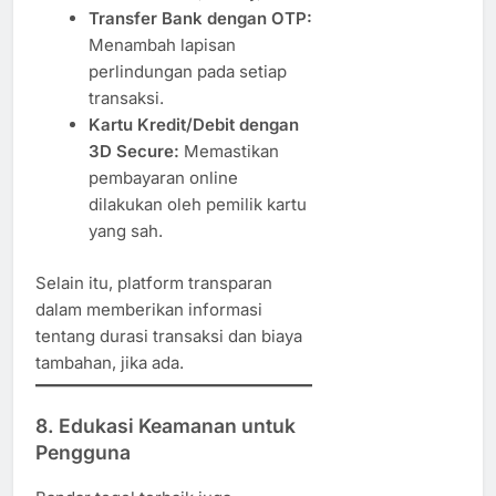
Transfer Bank dengan OTP:
Menambah lapisan
perlindungan pada setiap
transaksi.
Kartu Kredit/Debit dengan
3D Secure:
Memastikan
pembayaran online
dilakukan oleh pemilik kartu
yang sah.
Selain itu, platform transparan
dalam memberikan informasi
tentang durasi transaksi dan biaya
tambahan, jika ada.
8. Edukasi Keamanan untuk
Pengguna