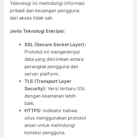
Teknologi ini melindungi informasi
pribadi dan keuangan pengguna
dari akses tidak sah.
Jenis Teknologi Enkripsi
:
SSL (Secure Socket Layer):
Protokol ini mengenkripsi
data yang dikirimkan antara
perangkat pengguna dan
server platform.
TLS (Transport Layer
Security):
Versi terbaru SSL
dengan keamanan lebih
baik.
HTTPS:
Indikator bahwa
situs menggunakan protokol
aman untuk melindungi
koneksi pengguna.