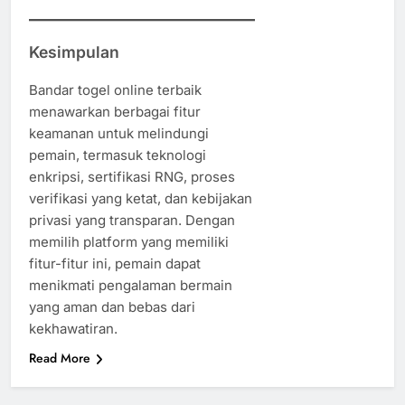
Kesimpulan
Bandar togel online terbaik
menawarkan berbagai fitur
keamanan untuk melindungi
pemain, termasuk teknologi
enkripsi, sertifikasi RNG, proses
verifikasi yang ketat, dan kebijakan
privasi yang transparan. Dengan
memilih platform yang memiliki
fitur-fitur ini, pemain dapat
menikmati pengalaman bermain
yang aman dan bebas dari
kekhawatiran.
Read More