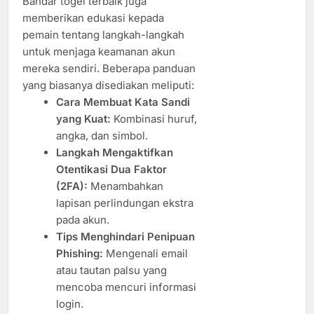
Bandar togel terbaik juga
memberikan edukasi kepada
pemain tentang langkah-langkah
untuk menjaga keamanan akun
mereka sendiri. Beberapa panduan
yang biasanya disediakan meliputi:
Cara Membuat Kata Sandi
yang Kuat:
Kombinasi huruf,
angka, dan simbol.
Langkah Mengaktifkan
Otentikasi Dua Faktor
(2FA):
Menambahkan
lapisan perlindungan ekstra
pada akun.
Tips Menghindari Penipuan
Phishing:
Mengenali email
atau tautan palsu yang
mencoba mencuri informasi
login.