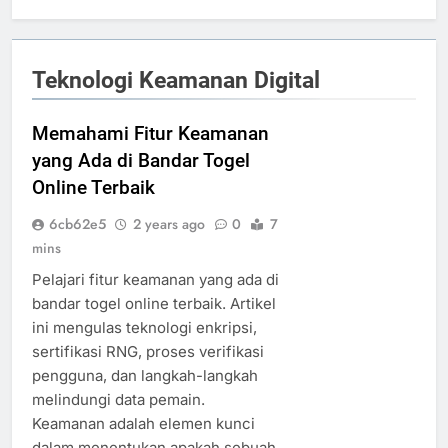
Teknologi Keamanan Digital
Memahami Fitur Keamanan
yang Ada di Bandar Togel
Online Terbaik
6cb62e5
2 years ago
0
7
mins
Pelajari fitur keamanan yang ada di
bandar togel online terbaik. Artikel
ini mengulas teknologi enkripsi,
sertifikasi RNG, proses verifikasi
pengguna, dan langkah-langkah
melindungi data pemain.
Keamanan adalah elemen kunci
dalam menentukan apakah sebuah