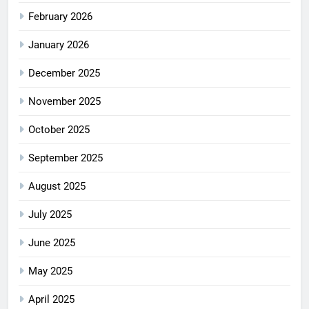
February 2026
January 2026
December 2025
November 2025
October 2025
September 2025
August 2025
July 2025
June 2025
May 2025
April 2025