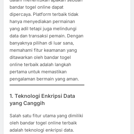
bandar togel online dapat
dipercaya. Platform terbaik tidak
hanya menyediakan permainan
yang adil tetapi juga melindungi
data dan transaksi pemain. Dengan
banyaknya pilihan di luar sana,
memahami fitur keamanan yang
ditawarkan oleh bandar togel
online terbaik adalah langkah
pertama untuk memastikan
pengalaman bermain yang aman.
1. Teknologi Enkripsi Data
yang Canggih
Salah satu fitur utama yang dimiliki
oleh bandar togel online terbaik
adalah teknologi enkripsi data.