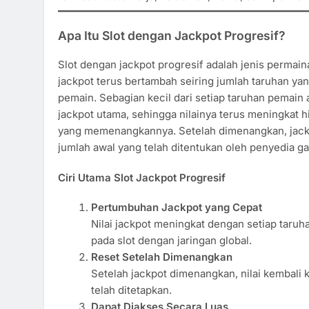
Apa Itu Slot dengan Jackpot Progresif?
Slot dengan jackpot progresif adalah jenis permain
jackpot terus bertambah seiring jumlah taruhan ya
pemain. Sebagian kecil dari setiap taruhan pemain
jackpot utama, sehingga nilainya terus meningkat 
yang memenangkannya. Setelah dimenangkan, jackp
jumlah awal yang telah ditentukan oleh penyedia g
Ciri Utama Slot Jackpot Progresif
Pertumbuhan Jackpot yang Cepat
Nilai jackpot meningkat dengan setiap taruh
pada slot dengan jaringan global.
Reset Setelah Dimenangkan
Setelah jackpot dimenangkan, nilai kembali 
telah ditetapkan.
Dapat Diakses Secara Luas