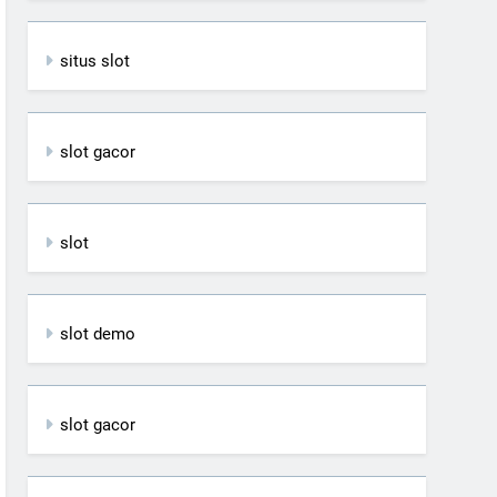
situs slot
slot gacor
slot
slot demo
slot gacor