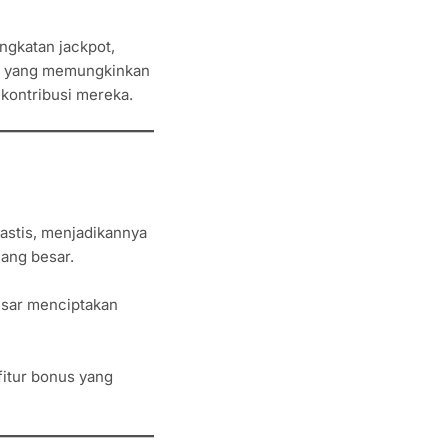
ngkatan jackpot,
ot, yang memungkinkan
kontribusi mereka.
astis, menjadikannya
ang besar.
sar menciptakan
fitur bonus yang