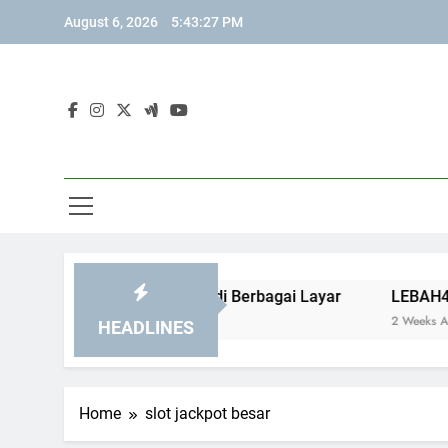
Skip
August 6, 2026
5:43:28 PM
to
content
Tus
Pelajari 
pilan Responsif di Berbagai Layar
LEBAH4D Link Altern
2 Weeks Ago
HEADLINES
Home
slot jackpot besar