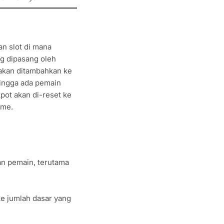
an slot di mana
ng dipasang oleh
 akan ditambahkan ke
hingga ada pemain
ot akan di-reset ke
ame.
an pemain, terutama
ke jumlah dasar yang