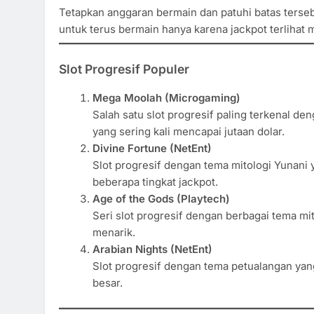
Tetapkan anggaran bermain dan patuhi batas terse
untuk terus bermain hanya karena jackpot terlihat
Slot Progresif Populer
Mega Moolah (Microgaming)
Salah satu slot progresif paling terkenal de
yang sering kali mencapai jutaan dolar.
Divine Fortune (NetEnt)
Slot progresif dengan tema mitologi Yunan
beberapa tingkat jackpot.
Age of the Gods (Playtech)
Seri slot progresif dengan berbagai tema mit
menarik.
Arabian Nights (NetEnt)
Slot progresif dengan tema petualangan ya
besar.