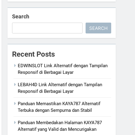
Search
SEARCH
Recent Posts
EDWINSLOT Link Alternatif dengan Tampilan
Responsif di Berbagai Layar
LEBAH4D Link Alternatif dengan Tampilan
Responsif di Berbagai Layar
Panduan Memastikan KAYA787 Alternatif
Terbuka dengan Sempurna dan Stabil
Panduan Membedakan Halaman KAYA787
Alternatif yang Valid dan Mencurigakan