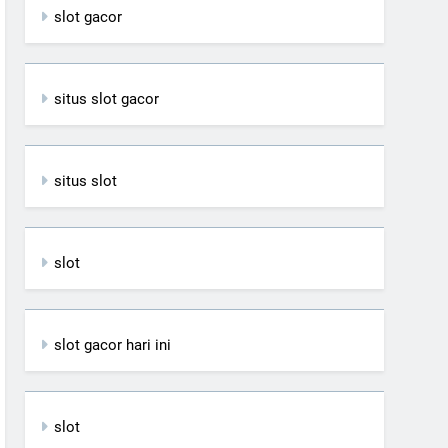
slot gacor
situs slot gacor
situs slot
slot
slot gacor hari ini
slot