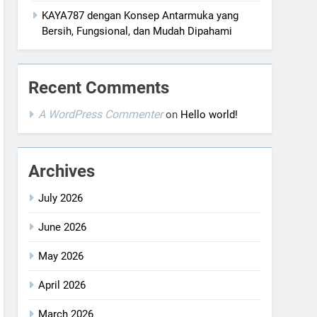
KAYA787 dengan Konsep Antarmuka yang
Bersih, Fungsional, dan Mudah Dipahami
Recent Comments
A WordPress Commenter
on
Hello world!
Archives
July 2026
June 2026
May 2026
April 2026
March 2026