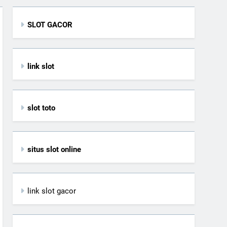
SLOT GACOR
link slot
slot toto
situs slot online
link slot gacor