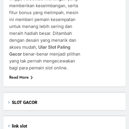
memberikan keseimbangan, serta
fitur bonus yang melimpah, mesin
ini memberi pemain kesempatan
untuk menang lebih sering dan
meraih hadiah besar. Ditambah
dengan desain yang menarik dan
akses mudah,
Ular Slot Paling
Gacor
benar-benar menjadi pilihan
yang tak pernah mengecewakan
bagi para pemain slot online.
Read More
SLOT GACOR
link slot