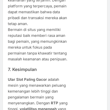
keamanan yang terjamin. Dengan
platform yang terpercaya, pemain
dapat memastikan bahwa data
pribadi dan transaksi mereka akan
tetap aman.
Bermain di situs yang memiliki
reputasi baik memberi rasa aman
bagi pemain, yang memungkinkan
mereka untuk fokus pada
permainan tanpa khawatir tentang
masalah keamanan atau penipuan.
7.
Kesimpulan
Ular Slot Paling Gacor
adalah
mesin yang menawarkan peluang
kemenangan lebih tinggi dan
pengalaman bermain yang
menyenangkan. Dengan
RTP
yang
tinggi,
volatilitas menengah
yang