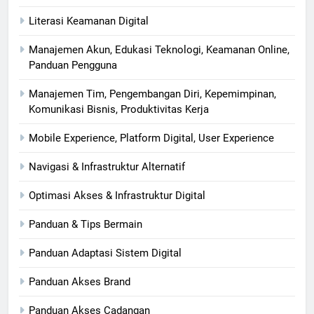
Literasi Keamanan Digital
Manajemen Akun, Edukasi Teknologi, Keamanan Online,
Panduan Pengguna
Manajemen Tim, Pengembangan Diri, Kepemimpinan,
Komunikasi Bisnis, Produktivitas Kerja
Mobile Experience, Platform Digital, User Experience
Navigasi & Infrastruktur Alternatif
Optimasi Akses & Infrastruktur Digital
Panduan & Tips Bermain
Panduan Adaptasi Sistem Digital
Panduan Akses Brand
Panduan Akses Cadangan