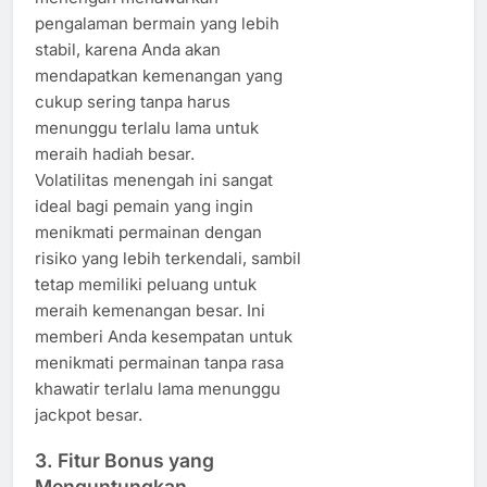
pengalaman bermain yang lebih
stabil, karena Anda akan
mendapatkan kemenangan yang
cukup sering tanpa harus
menunggu terlalu lama untuk
meraih hadiah besar.
Volatilitas menengah ini sangat
ideal bagi pemain yang ingin
menikmati permainan dengan
risiko yang lebih terkendali, sambil
tetap memiliki peluang untuk
meraih kemenangan besar. Ini
memberi Anda kesempatan untuk
menikmati permainan tanpa rasa
khawatir terlalu lama menunggu
jackpot besar.
3.
Fitur Bonus yang
Menguntungkan