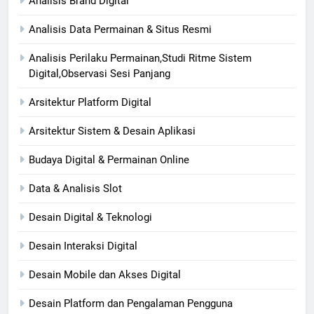
Analisis Brand Digital
Analisis Data Permainan & Situs Resmi
Analisis Perilaku Permainan,Studi Ritme Sistem
Digital,Observasi Sesi Panjang
Arsitektur Platform Digital
Arsitektur Sistem & Desain Aplikasi
Budaya Digital & Permainan Online
Data & Analisis Slot
Desain Digital & Teknologi
Desain Interaksi Digital
Desain Mobile dan Akses Digital
Desain Platform dan Pengalaman Pengguna