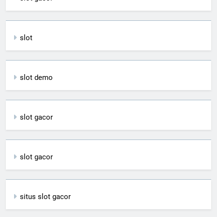
slot
slot demo
slot gacor
slot gacor
situs slot gacor