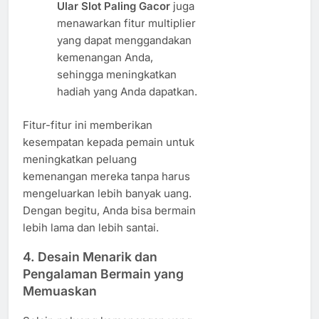
Ular Slot Paling Gacor
juga
menawarkan fitur multiplier
yang dapat menggandakan
kemenangan Anda,
sehingga meningkatkan
hadiah yang Anda dapatkan.
Fitur-fitur ini memberikan
kesempatan kepada pemain untuk
meningkatkan peluang
kemenangan mereka tanpa harus
mengeluarkan lebih banyak uang.
Dengan begitu, Anda bisa bermain
lebih lama dan lebih santai.
4.
Desain Menarik dan
Pengalaman Bermain yang
Memuaskan