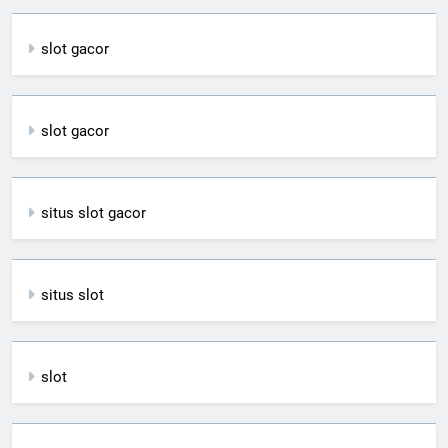
slot gacor
slot gacor
situs slot gacor
situs slot
slot