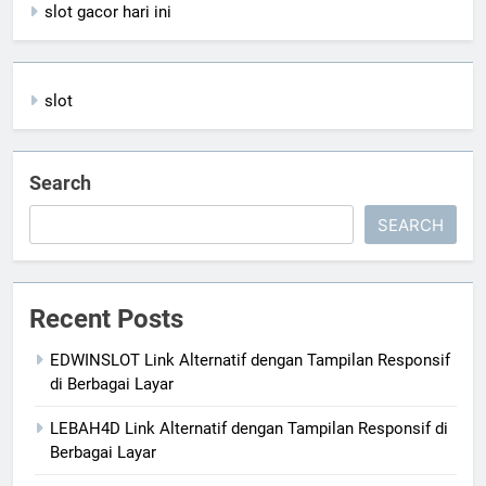
slot gacor hari ini
slot
Search
SEARCH
Recent Posts
EDWINSLOT Link Alternatif dengan Tampilan Responsif
di Berbagai Layar
LEBAH4D Link Alternatif dengan Tampilan Responsif di
Berbagai Layar