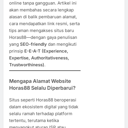
online tanpa gangguan. Artikel ini
akan membahas secara lengkap
alasan di balik pembaruan alamat,
cara mendapatkan link resmi, serta
tips aman mengakses situs baru
Horas88—dengan gaya penulisan
yang
SEO-friendly
dan mengikuti
prinsip
E-E-A-T (Experience,
Expertise, Authoritativeness,
Trustworthiness)
.
Mengapa Alamat Website
Horas88 Selalu Diperbarui?
Situs seperti Horas88 beroperasi
dalam ekosistem digital yang tidak
selalu ramah terhadap platform
tertentu, terutama ketika
menyangkut aturan ISP atau