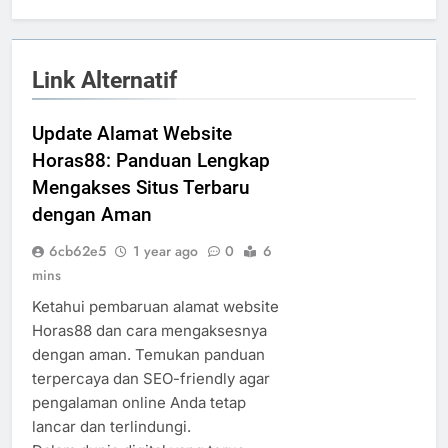
Link Alternatif
Update Alamat Website
Horas88: Panduan Lengkap
Mengakses Situs Terbaru
dengan Aman
6cb62e5
1 year ago
0
6
mins
Ketahui pembaruan alamat website
Horas88 dan cara mengaksesnya
dengan aman. Temukan panduan
terpercaya dan SEO-friendly agar
pengalaman online Anda tetap
lancar dan terlindungi.