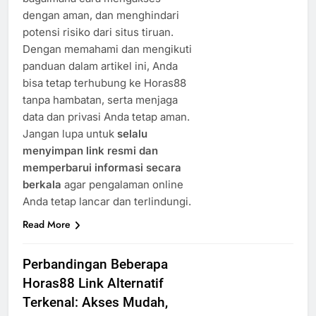
dengan aman, dan menghindari
potensi risiko dari situs tiruan.
Dengan memahami dan mengikuti
panduan dalam artikel ini, Anda
bisa tetap terhubung ke Horas88
tanpa hambatan, serta menjaga
data dan privasi Anda tetap aman.
Jangan lupa untuk
selalu
menyimpan link resmi dan
memperbarui informasi secara
berkala
agar pengalaman online
Anda tetap lancar dan terlindungi.
Read More
Perbandingan Beberapa
Horas88 Link Alternatif
Terkenal: Akses Mudah,