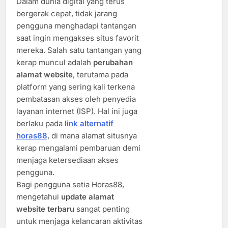
Dalam dunia digital yang terus
bergerak cepat, tidak jarang
pengguna menghadapi tantangan
saat ingin mengakses situs favorit
mereka. Salah satu tantangan yang
kerap muncul adalah
perubahan
alamat website
, terutama pada
platform yang sering kali terkena
pembatasan akses oleh penyedia
layanan internet (ISP). Hal ini juga
berlaku pada
link alternatif
horas88
, di mana alamat situsnya
kerap mengalami pembaruan demi
menjaga ketersediaan akses
pengguna.
Bagi pengguna setia Horas88,
mengetahui
update alamat
website terbaru
sangat penting
untuk menjaga kelancaran aktivitas