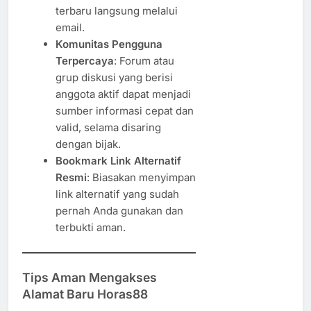
terbaru langsung melalui
email.
Komunitas Pengguna
Terpercaya
: Forum atau
grup diskusi yang berisi
anggota aktif dapat menjadi
sumber informasi cepat dan
valid, selama disaring
dengan bijak.
Bookmark Link Alternatif
Resmi
: Biasakan menyimpan
link alternatif yang sudah
pernah Anda gunakan dan
terbukti aman.
Tips Aman Mengakses
Alamat Baru Horas88