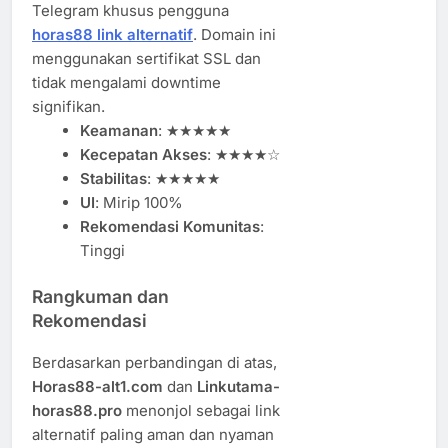
Telegram khusus pengguna
horas88 link alternatif
. Domain ini
menggunakan sertifikat SSL dan
tidak mengalami downtime
signifikan.
Keamanan
: ★★★★★
Kecepatan Akses
: ★★★★☆
Stabilitas
: ★★★★★
UI
: Mirip 100%
Rekomendasi Komunitas
:
Tinggi
Rangkuman dan
Rekomendasi
Berdasarkan perbandingan di atas,
Horas88-alt1.com
dan
Linkutama-
horas88.pro
menonjol sebagai link
alternatif paling aman dan nyaman