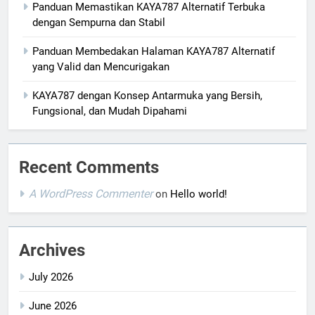
Panduan Memastikan KAYA787 Alternatif Terbuka
dengan Sempurna dan Stabil
Panduan Membedakan Halaman KAYA787 Alternatif
yang Valid dan Mencurigakan
KAYA787 dengan Konsep Antarmuka yang Bersih,
Fungsional, dan Mudah Dipahami
Recent Comments
A WordPress Commenter
on
Hello world!
Archives
July 2026
June 2026