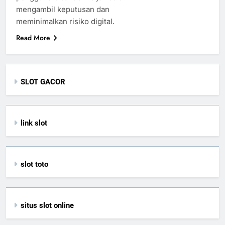
mengambil keputusan dan
meminimalkan risiko digital.
Read More
SLOT GACOR
link slot
slot toto
situs slot online