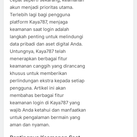
akun menjadi prioritas utama.
Terlebih lagi bagi pengguna
platform Kaya787, menjaga
keamanan saat login adalah
langkah penting untuk melindungi
data pribadi dan aset digital Anda.
Untungnya, Kaya787 telah
menerapkan berbagai fitur
keamanan canggih yang dirancang
khusus untuk memberikan
perlindungan ekstra kepada setiap
pengguna. Artikel ini akan
membahas berbagai fitur
keamanan login di Kaya787 yang
wajib Anda ketahui dan manfaatkan
untuk pengalaman bermain yang
aman dan nyaman.