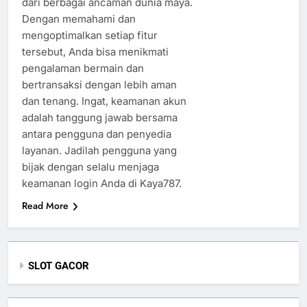
dari berbagai ancaman dunia maya.
Dengan memahami dan
mengoptimalkan setiap fitur
tersebut, Anda bisa menikmati
pengalaman bermain dan
bertransaksi dengan lebih aman
dan tenang. Ingat, keamanan akun
adalah tanggung jawab bersama
antara pengguna dan penyedia
layanan. Jadilah pengguna yang
bijak dengan selalu menjaga
keamanan login Anda di Kaya787.
Read More
SLOT GACOR