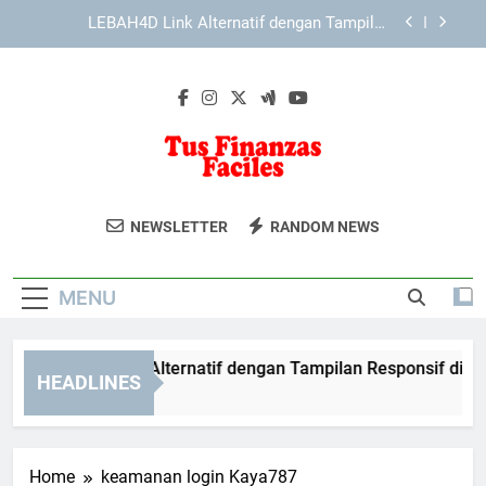
Skip
Panduan Memastikan KAYA787 Alternatif Terbuka
to
dengan Sempurna dan Stabil
content
Panduan Membedakan Halaman KAYA787
Alternatif yang Valid dan Mencurigakan
EDWINSLOT Link Alternatif dengan Tampilan
Responsif di Berbagai Layar
LEBAH4D Link Alternatif dengan Tampilan
Responsif di Berbagai Layar
Tus Finanzas
Pelajari Cara Mengatur Keuangan
Panduan Memastikan KAYA787 Alternatif Terbuka
NEWSLETTER
RANDOM NEWS
dengan Sempurna dan Stabil
Faciles
Dengan Mudah Di Tus Finanzas Faciles.
Panduan Membedakan Halaman KAYA787
Tips Dan Panduan Keuangan Untuk
Alternatif yang Valid dan Mencurigakan
MENU
Semua Orang.
WINSLOT Link Alternatif dengan Tampilan Responsif di Berba
HEADLINES
Weeks Ago
Home
keamanan login Kaya787