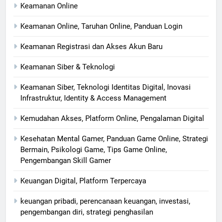
Keamanan Online
Keamanan Online, Taruhan Online, Panduan Login
Keamanan Registrasi dan Akses Akun Baru
Keamanan Siber & Teknologi
Keamanan Siber, Teknologi Identitas Digital, Inovasi
Infrastruktur, Identity & Access Management
Kemudahan Akses, Platform Online, Pengalaman Digital
Kesehatan Mental Gamer, Panduan Game Online, Strategi
Bermain, Psikologi Game, Tips Game Online,
Pengembangan Skill Gamer
Keuangan Digital, Platform Terpercaya
keuangan pribadi, perencanaan keuangan, investasi,
pengembangan diri, strategi penghasilan