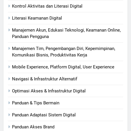
Kontrol Aktivitas dan Literasi Digital
Literasi Keamanan Digital
Manajemen Akun, Edukasi Teknologi, Keamanan Online,
Panduan Pengguna
Manajemen Tim, Pengembangan Diri, Kepemimpinan,
Komunikasi Bisnis, Produktivitas Kerja
Mobile Experience, Platform Digital, User Experience
Navigasi & Infrastruktur Alternatif
Optimasi Akses & Infrastruktur Digital
Panduan & Tips Bermain
Panduan Adaptasi Sistem Digital
Panduan Akses Brand