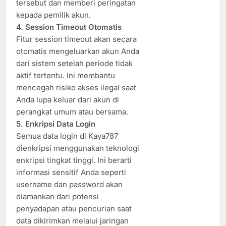
tersebut dan memberi peringatan
kepada pemilik akun.
4. Session Timeout Otomatis
Fitur session timeout akan secara
otomatis mengeluarkan akun Anda
dari sistem setelah periode tidak
aktif tertentu. Ini membantu
mencegah risiko akses ilegal saat
Anda lupa keluar dari akun di
perangkat umum atau bersama.
5. Enkripsi Data Login
Semua data login di Kaya787
dienkripsi menggunakan teknologi
enkripsi tingkat tinggi. Ini berarti
informasi sensitif Anda seperti
username dan password akan
diamankan dari potensi
penyadapan atau pencurian saat
data dikirimkan melalui jaringan