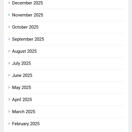
December 2025
November 2025
October 2025
September 2025
August 2025
July 2025
June 2025
May 2025
April 2025
March 2025
February 2025