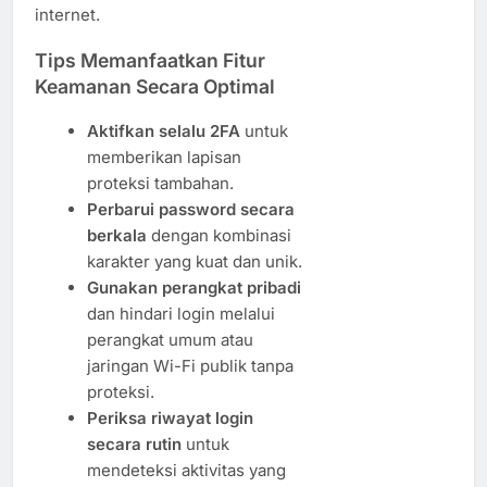
internet.
Tips Memanfaatkan Fitur
Keamanan Secara Optimal
Aktifkan selalu 2FA
untuk
memberikan lapisan
proteksi tambahan.
Perbarui password secara
berkala
dengan kombinasi
karakter yang kuat dan unik.
Gunakan perangkat pribadi
dan hindari login melalui
perangkat umum atau
jaringan Wi-Fi publik tanpa
proteksi.
Periksa riwayat login
secara rutin
untuk
mendeteksi aktivitas yang