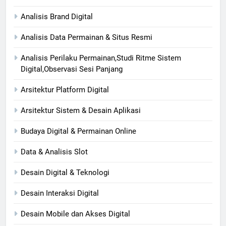
Analisis Brand Digital
Analisis Data Permainan & Situs Resmi
Analisis Perilaku Permainan,Studi Ritme Sistem
Digital,Observasi Sesi Panjang
Arsitektur Platform Digital
Arsitektur Sistem & Desain Aplikasi
Budaya Digital & Permainan Online
Data & Analisis Slot
Desain Digital & Teknologi
Desain Interaksi Digital
Desain Mobile dan Akses Digital