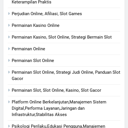
Keterampilan Praktis
Perjudian Online, Afiliasi, Slot Games
Permainan Kasino Online
Permainan Kasino, Slot Online, Strategi Bermain Slot
Permainan Online
Permainan Slot Online
Permainan Slot Online, Strategi Judi Online, Panduan Slot
Gacor
Permainan Slot, Slot Online, Kasino, Slot Gacor
Platform Online Berkelanjutan,Manajemen Sistem
Digital,Performa Layanan,Jaringan dan
Infrastruktur,Stabilitas Akses
Psikologi Perilaku,Edukasi Pengguna,Manajemen