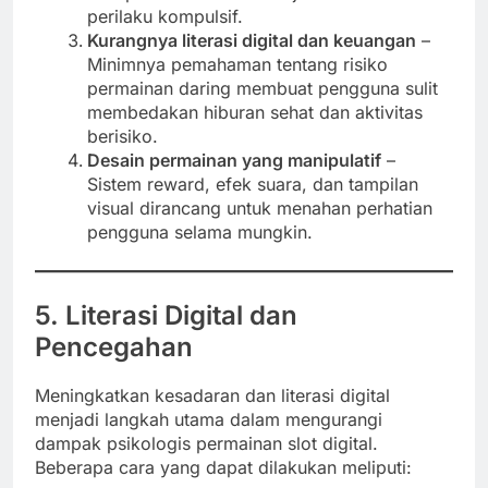
perilaku kompulsif.
Kurangnya literasi digital dan keuangan
–
Minimnya pemahaman tentang risiko
permainan daring membuat pengguna sulit
membedakan hiburan sehat dan aktivitas
berisiko.
Desain permainan yang manipulatif
–
Sistem reward, efek suara, dan tampilan
visual dirancang untuk menahan perhatian
pengguna selama mungkin.
5. Literasi Digital dan
Pencegahan
Meningkatkan kesadaran dan literasi digital
menjadi langkah utama dalam mengurangi
dampak psikologis permainan slot digital.
Beberapa cara yang dapat dilakukan meliputi: