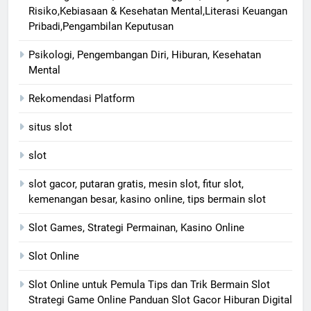
Risiko,Kebiasaan & Kesehatan Mental,Literasi Keuangan
Pribadi,Pengambilan Keputusan
Psikologi, Pengembangan Diri, Hiburan, Kesehatan
Mental
Rekomendasi Platform
situs slot
slot
slot gacor, putaran gratis, mesin slot, fitur slot,
kemenangan besar, kasino online, tips bermain slot
Slot Games, Strategi Permainan, Kasino Online
Slot Online
Slot Online untuk Pemula Tips dan Trik Bermain Slot
Strategi Game Online Panduan Slot Gacor Hiburan Digital