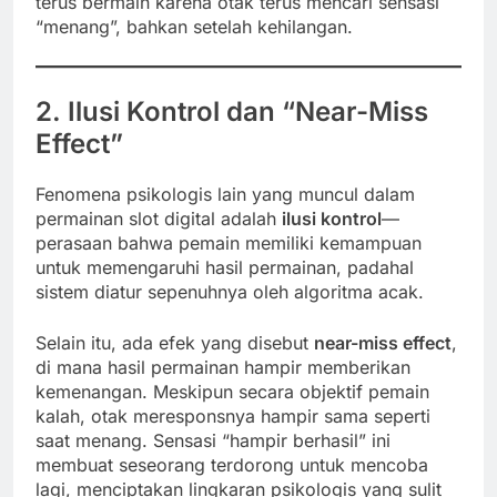
terus bermain karena otak terus mencari sensasi
“menang”, bahkan setelah kehilangan.
2. Ilusi Kontrol dan “Near-Miss
Effect”
Fenomena psikologis lain yang muncul dalam
permainan slot digital adalah
ilusi kontrol
—
perasaan bahwa pemain memiliki kemampuan
untuk memengaruhi hasil permainan, padahal
sistem diatur sepenuhnya oleh algoritma acak.
Selain itu, ada efek yang disebut
near-miss effect
,
di mana hasil permainan hampir memberikan
kemenangan. Meskipun secara objektif pemain
kalah, otak meresponsnya hampir sama seperti
saat menang. Sensasi “hampir berhasil” ini
membuat seseorang terdorong untuk mencoba
lagi, menciptakan lingkaran psikologis yang sulit