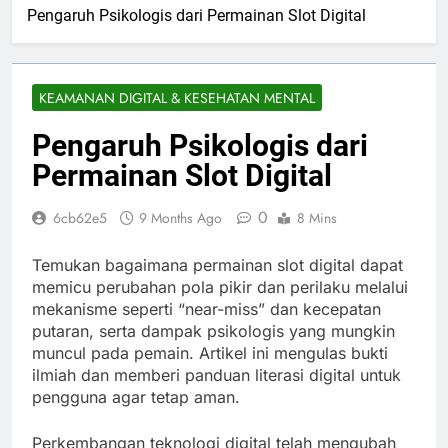
Pengaruh Psikologis dari Permainan Slot Digital
KEAMANAN DIGITAL & KESEHATAN MENTAL
Pengaruh Psikologis dari
Permainan Slot Digital
0
6cb62e5
9 Months Ago
8 Mins
Temukan bagaimana permainan slot digital dapat
memicu perubahan pola pikir dan perilaku melalui
mekanisme seperti “near-miss” dan kecepatan
putaran, serta dampak psikologis yang mungkin
muncul pada pemain. Artikel ini mengulas bukti
ilmiah dan memberi panduan literasi digital untuk
pengguna agar tetap aman.
Perkembangan teknologi digital telah mengubah