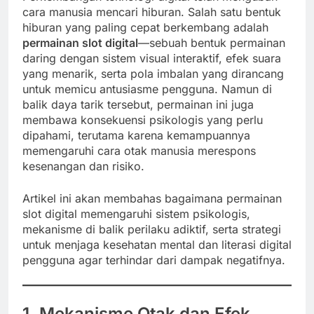
cara manusia mencari hiburan. Salah satu bentuk
hiburan yang paling cepat berkembang adalah
permainan slot digital
—sebuah bentuk permainan
daring dengan sistem visual interaktif, efek suara
yang menarik, serta pola imbalan yang dirancang
untuk memicu antusiasme pengguna. Namun di
balik daya tarik tersebut, permainan ini juga
membawa konsekuensi psikologis yang perlu
dipahami, terutama karena kemampuannya
memengaruhi cara otak manusia merespons
kesenangan dan risiko.
Artikel ini akan membahas bagaimana permainan
slot digital memengaruhi sistem psikologis,
mekanisme di balik perilaku adiktif, serta strategi
untuk menjaga kesehatan mental dan literasi digital
pengguna agar terhindar dari dampak negatifnya.
1. Mekanisme Otak dan Efek