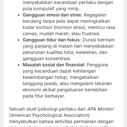
menyebabkan kecanduan perilaku dengan
pola kompulsif yang mirip.
Gangguan emosi dan stres
: Kegagalan
berulang tanpa jeda dapat meningkatkan
kadar kortisol (hormon stres), memicu rasa
cemas, mudah marah, atau frustrasi.
Gangguan tidur dan fokus
: Durasi bermain
yang panjang di malam hari menyebabkan
penurunan kualitas tidur, kelelahan, dan
gangguan konsentrasi.
Masalah sosial dan finansial
: Pengguna
yang kecanduan dapat kehilangan
keseimbangan hidup, mengabaikan
tanggung jawab, atau mengalami tekanan
ekonomi akibat pengeluaran berlebihan
pada fitur berbayar.
Sebuah studi psikologi perilaku dari
APA Monitor
(American Psychological Association)
menyebutkan bahwa aktivitas permainan dengan