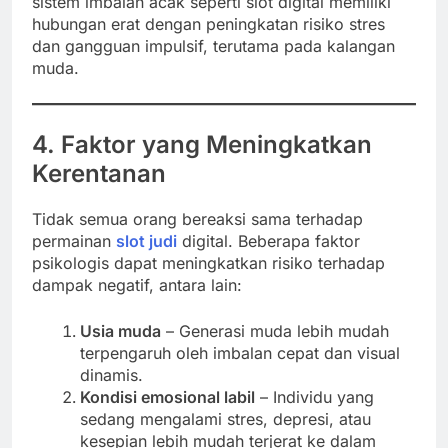
sistem imbalan acak seperti slot digital memiliki
hubungan erat dengan peningkatan risiko stres
dan gangguan impulsif, terutama pada kalangan
muda.
4. Faktor yang Meningkatkan
Kerentanan
Tidak semua orang bereaksi sama terhadap
permainan
slot judi
digital. Beberapa faktor
psikologis dapat meningkatkan risiko terhadap
dampak negatif, antara lain:
Usia muda
– Generasi muda lebih mudah
terpengaruh oleh imbalan cepat dan visual
dinamis.
Kondisi emosional labil
– Individu yang
sedang mengalami stres, depresi, atau
kesepian lebih mudah terjerat ke dalam