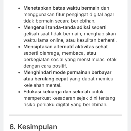
Menetapkan batas waktu bermain
dan
menggunakan fitur pengingat digital agar
tidak bermain secara berlebihan.
Mengenali tanda-tanda adiksi
seperti
gelisah saat tidak bermain, menghabiskan
waktu lama online, atau kesulitan berhenti.
Menciptakan alternatif aktivitas sehat
seperti olahraga, membaca, atau
berkegiatan sosial yang menstimulasi otak
dengan cara positif.
Menghindari mode permainan berbayar
atau berulang cepat
yang dapat memicu
kelelahan mental.
Edukasi keluarga dan sekolah
untuk
memperkuat kesadaran sejak dini tentang
risiko perilaku digital yang berlebihan.
6. Kesimpulan