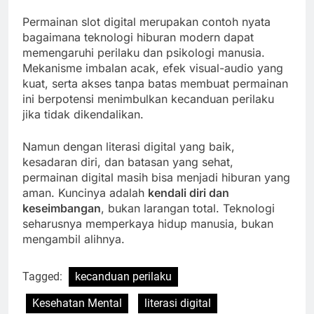
Permainan slot digital merupakan contoh nyata
bagaimana teknologi hiburan modern dapat
memengaruhi perilaku dan psikologi manusia.
Mekanisme imbalan acak, efek visual-audio yang
kuat, serta akses tanpa batas membuat permainan
ini berpotensi menimbulkan kecanduan perilaku
jika tidak dikendalikan.
Namun dengan literasi digital yang baik,
kesadaran diri, dan batasan yang sehat,
permainan digital masih bisa menjadi hiburan yang
aman. Kuncinya adalah
kendali diri dan
keseimbangan
, bukan larangan total. Teknologi
seharusnya memperkaya hidup manusia, bukan
mengambil alihnya.
Tagged:
kecanduan perilaku
Kesehatan Mental
literasi digital