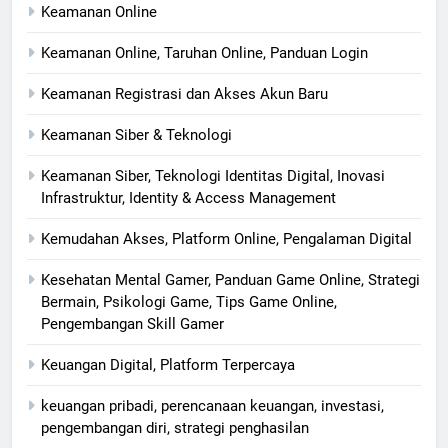
Keamanan Online
Keamanan Online, Taruhan Online, Panduan Login
Keamanan Registrasi dan Akses Akun Baru
Keamanan Siber & Teknologi
Keamanan Siber, Teknologi Identitas Digital, Inovasi
Infrastruktur, Identity & Access Management
Kemudahan Akses, Platform Online, Pengalaman Digital
Kesehatan Mental Gamer, Panduan Game Online, Strategi
Bermain, Psikologi Game, Tips Game Online,
Pengembangan Skill Gamer
Keuangan Digital, Platform Terpercaya
keuangan pribadi, perencanaan keuangan, investasi,
pengembangan diri, strategi penghasilan