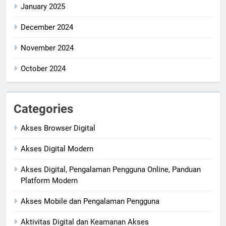
January 2025
December 2024
November 2024
October 2024
Categories
Akses Browser Digital
Akses Digital Modern
Akses Digital, Pengalaman Pengguna Online, Panduan
Platform Modern
Akses Mobile dan Pengalaman Pengguna
Aktivitas Digital dan Keamanan Akses