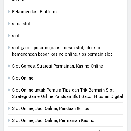
Rekomendasi Platform
situs slot
slot
slot gacor, putaran gratis, mesin slot, fitur slot,
kemenangan besar, kasino online, tips bermain slot
Slot Games, Strategi Permainan, Kasino Online
Slot Online
Slot Online untuk Pemula Tips dan Trik Bermain Slot
Strategi Game Online Panduan Slot Gacor Hiburan Digital
Slot Online, Judi Online, Panduan & Tips
Slot Online, Judi Online, Permainan Kasino