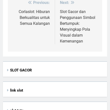
Previous:
Next:
Post
navigation
Corlaslot: Hiburan
Slot Gacor dan
Berkualitas untuk
Penggunaan Simbol
Semua Kalangan
Bertumpuk:
Menyingkap Pola
Visual dalam
Kemenangan
SLOT GACOR
link slot