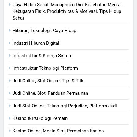
Gaya Hidup Sehat, Manajemen Diri, Kesehatan Mental,
Kebugaran Fisik, Produktivitas & Motivasi, Tips Hidup
Sehat
Hiburan, Teknologi, Gaya Hidup
Industri Hiburan Digital
Infrastruktur & Kinerja Sistem
Infrastruktur Teknologi Platform
Judi Online, Slot Online, Tips & Trik
Judi Online, Slot, Panduan Permainan
Judi Slot Online, Teknologi Perjudian, Platform Judi
Kasino & Psikologi Pemain
Kasino Online, Mesin Slot, Permainan Kasino