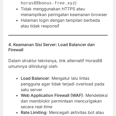
)
horas88bonus-free.xyz
Tidak menggunakan HTTPS atau
menampilkan peringatan keamanan browser
Halaman login dengan tampilan berbeda
atau tidak responsif
4.
Keamanan Sisi Server: Load Balancer dan
Firewall
Dalam struktur teknisnya, link alternatif Horas88
umumnya dilindungi oleh:
Load Balancer
: Mengatur lalu lintas
pengguna agar tidak terjadi overload pada
satu server
Web Application Firewall (WAF)
: Mendeteksi
dan memblokir permintaan mencurigakan
secara real-time
Rate Limiting
: Mencegah aktivitas bot atau