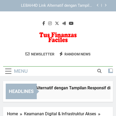
Skip
Panduan Memastikan KAYA787 Alternatif Terbuka
to
dengan Sempurna dan Stabil
content
Panduan Membedakan Halaman KAYA787
Alternatif yang Valid dan Mencurigakan
EDWINSLOT Link Alternatif dengan Tampilan
Responsif di Berbagai Layar
LEBAH4D Link Alternatif dengan Tampilan
Responsif di Berbagai Layar
Tus Finanzas
Pelajari Cara Mengatur Keuangan
Panduan Memastikan KAYA787 Alternatif Terbuka
NEWSLETTER
RANDOM NEWS
dengan Sempurna dan Stabil
Faciles
Dengan Mudah Di Tus Finanzas Faciles.
Panduan Membedakan Halaman KAYA787
Tips Dan Panduan Keuangan Untuk
Alternatif yang Valid dan Mencurigakan
MENU
Semua Orang.
WINSLOT Link Alternatif dengan Tampilan Responsif di Berba
HEADLINES
Weeks Ago
Home
Keamanan Digital & Infrastruktur Akses