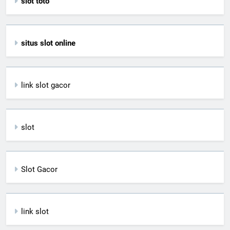
slot toto
situs slot online
link slot gacor
slot
Slot Gacor
link slot