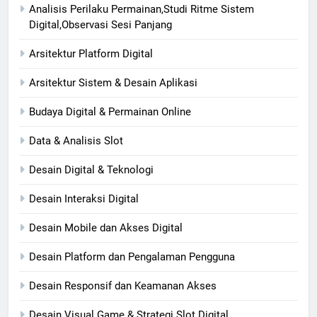
Analisis Perilaku Permainan,Studi Ritme Sistem
Digital,Observasi Sesi Panjang
Arsitektur Platform Digital
Arsitektur Sistem & Desain Aplikasi
Budaya Digital & Permainan Online
Data & Analisis Slot
Desain Digital & Teknologi
Desain Interaksi Digital
Desain Mobile dan Akses Digital
Desain Platform dan Pengalaman Pengguna
Desain Responsif dan Keamanan Akses
Desain Visual Game & Strategi Slot Digital