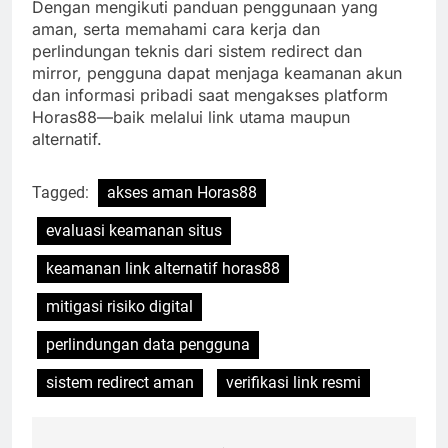
Dengan mengikuti panduan penggunaan yang
aman, serta memahami cara kerja dan
perlindungan teknis dari sistem redirect dan
mirror, pengguna dapat menjaga keamanan akun
dan informasi pribadi saat mengakses platform
Horas88—baik melalui link utama maupun
alternatif.
Tagged:
akses aman Horas88
evaluasi keamanan situs
keamanan link alternatif horas88
mitigasi risiko digital
perlindungan data pengguna
sistem redirect aman
verifikasi link resmi