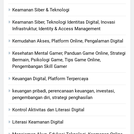
Keamanan Siber & Teknologi
Keamanan Siber, Teknologi Identitas Digital, Inovasi
Infrastruktur, Identity & Access Management
Kemudahan Akses, Platform Online, Pengalaman Digital
Kesehatan Mental Gamer, Panduan Game Online, Strategi
Bermain, Psikologi Game, Tips Game Online,
Pengembangan Skill Gamer
Keuangan Digital, Platform Terpercaya
keuangan pribadi, perencanaan keuangan, investasi,
pengembangan diri, strategi penghasilan
Kontrol Aktivitas dan Literasi Digital
Literasi Keamanan Digital