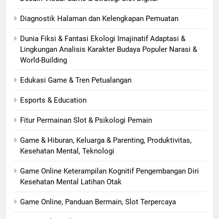
Diagnostik Halaman dan Kelengkapan Pemuatan
Dunia Fiksi & Fantasi Ekologi Imajinatif Adaptasi &
Lingkungan Analisis Karakter Budaya Populer Narasi &
World-Building
Edukasi Game & Tren Petualangan
Esports & Education
Fitur Permainan Slot & Psikologi Pemain
Game & Hiburan, Keluarga & Parenting, Produktivitas,
Kesehatan Mental, Teknologi
Game Online Keterampilan Kognitif Pengembangan Diri
Kesehatan Mental Latihan Otak
Game Online, Panduan Bermain, Slot Terpercaya