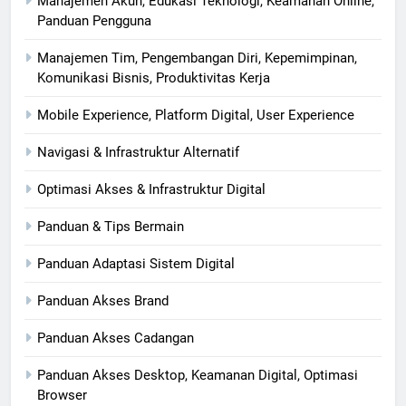
Manajemen Akun, Edukasi Teknologi, Keamanan Online,
Panduan Pengguna
Manajemen Tim, Pengembangan Diri, Kepemimpinan,
Komunikasi Bisnis, Produktivitas Kerja
Mobile Experience, Platform Digital, User Experience
Navigasi & Infrastruktur Alternatif
Optimasi Akses & Infrastruktur Digital
Panduan & Tips Bermain
Panduan Adaptasi Sistem Digital
Panduan Akses Brand
Panduan Akses Cadangan
Panduan Akses Desktop, Keamanan Digital, Optimasi
Browser