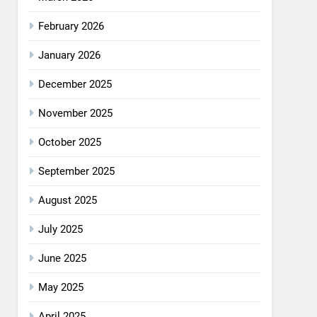
February 2026
January 2026
December 2025
November 2025
October 2025
September 2025
August 2025
July 2025
June 2025
May 2025
April 2025