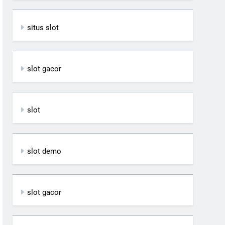
situs slot
slot gacor
slot
slot demo
slot gacor