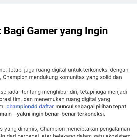
t Bagi Gamer yang Ingin
 tetapi juga ruang digital untuk terkoneksi dengan
at, Champion mendukung komunitas yang solid dan
 sekadar tentang menghibur diri, tetapi juga menjadi
orasi tim, dan menemukan ruang digital yang
rm,
champion4d daftar
muncul sebagai pilihan tepat
rmain—yakni ingin benar-benar terkoneksi.
itas yang dinamis, Champion menciptakan pengalaman
n dari berbagai latar belakang dalam satu ekosistem