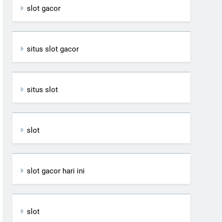
slot gacor
situs slot gacor
situs slot
slot
slot gacor hari ini
slot