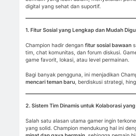
digital yang sehat dan suportif.
1. Fitur Sosial yang Lengkap dan Mudah Dig
Champion hadir dengan
fitur sosial bawaan
s
tim, chat komunitas, dan forum diskusi. G
game favorit, lokasi, atau level permainan.
Bagi banyak pengguna, ini menjadikan Cha
mencari teman baru
, berdiskusi strategi, h
2. Sistem Tim Dinamis untuk Kolaborasi yang 
Salah satu alasan utama gamer ingin terkon
yang solid. Champion mendukung hal ini de
minat dan gaya bermain
, sehingga pemain b