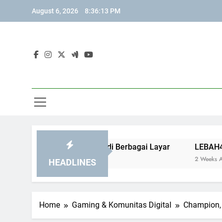
Skip
August 6, 2026
8:36:14 PM
to
content
Tus
Pelajari 
mpilan Responsif di Berbagai Layar
LEBAH4D Link Alter
2 Weeks Ago
HEADLINES
Home
Gaming & Komunitas Digital
Champion, 