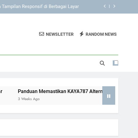
 Tampilan Responsif di Berbagai Layar
f Terbuka dengan Sempurna dan Stabil
ernatif yang Valid dan Mencurigakan
NEWSLETTER
RANDOM NEWS
 Tampilan Responsif di Berbagai Layar
s. Tips Dan Panduan Keuangan Untuk Semua Orang.
 Tampilan Responsif di Berbagai Layar
f Terbuka dengan Sempurna dan Stabil
ernatif yang Valid dan Mencurigakan
duan Memastikan KAYA787 Alternatif Terbuka dengan Sempur
eks Ago