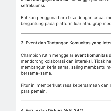
sefrekuensi.
Bahkan pengguna baru bisa dengan cepat m
bergantung pada platform luar atau grup medi
3. Event dan Tantangan Komunitas yang Inter
Champion rutin menggelar
event komunitas 
mendorong kolaborasi dan interaksi. Tidak h
membangun kerja sama, saling membantu me
bersama-sama.
Fitur ini memperkuat rasa kebersamaan dan 
para pemain.
4. Forum dan Diskusi Aktif 24/7