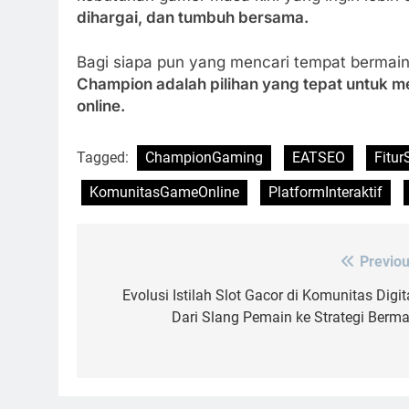
dihargai, dan tumbuh bersama.
Bagi siapa pun yang mencari tempat bermain 
Champion adalah pilihan yang tepat untuk m
online.
Tagged:
ChampionGaming
EATSEO
Fitu
KomunitasGameOnline
PlatformInteraktif
Previou
Post
navigation
Evolusi Istilah Slot Gacor di Komunitas Digita
Dari Slang Pemain ke Strategi Berma