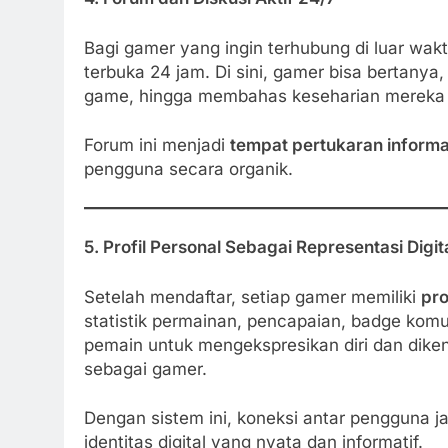
Bagi gamer yang ingin terhubung di luar wa
terbuka 24 jam. Di sini, gamer bisa bertany
game, hingga membahas keseharian mereka s
Forum ini menjadi
tempat pertukaran informas
pengguna secara organik.
5. Profil Personal Sebagai Representasi Digit
Setelah mendaftar, setiap gamer memiliki
pro
statistik permainan, pencapaian, badge komu
pemain untuk mengekspresikan diri dan diken
sebagai gamer.
Dengan sistem ini, koneksi antar pengguna j
identitas digital yang nyata dan informatif.